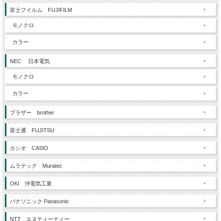
富士フイルム FUJIFILM
モノクロ
カラー
NEC 日本電気
モノクロ
カラー
ブラザー brother
富士通 FUJITSU
カシオ CASIO
ムラテック Muratec
OKI 沖電気工業
パナソニック Panasonic
NTT エヌティーティー