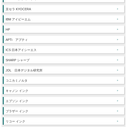
京セラ KYOCERA
IBM アイビーエム
HP
APTi アプティ
ICS 日本アイシーエス
SHARP シャープ
JDL 日本デジタル研究所
コニカミノルタ
キャノン インク
エプソン インク
ブラザー インク
リコー インク