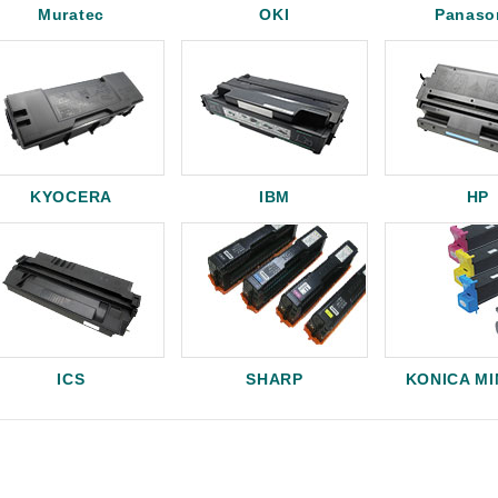
Muratec
OKI
Panaso
KYOCERA
IBM
HP
ICS
SHARP
KONICA M