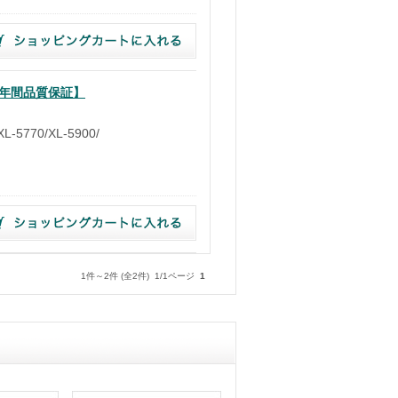
１年間品質保証】
-5770/XL-5900/
1件～2件 (全2件) 1/1ページ
1