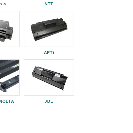
nic
NTT
APTi
INOLTA
JDL