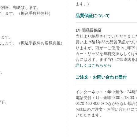
ます。)
を別途、郵送致します。
致します。（振込手数料無料）
品質保証について
1年間品質保証
当社より納品させていただきまし
します。
買い上げ後1年間の品質保証がつ
致します。（振込手数料お客様負担）
りますが、万が一ご使用中に印字
カートリッジを無料交換もしくは
合には必ず、まず当社に御連絡を
詳しくはこちらから
す。
ご注文・お問い合わせ受付
）
インターネット：年中無休・24時
電話受付：月～金曜 9:00～18:0
です。
0120-460-400 ※つながらない場合は0
※休日のご注文・お問い合わせに
いただきます。