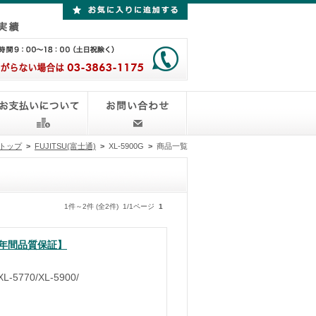
トップ
>
FUJITSU(富士通)
>
XL-5900G
>
商品一覧
1件～2件 (全2件) 1/1ページ
1
１年間品質保証】
-5770/XL-5900/