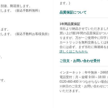
ます。)
を別途、郵送致します。
致します。（振込手数料無料）
品質保証について
1年間品質保証
当社より納品させていただきまし
します。
買い上げ後1年間の品質保証がつ
致します。（振込手数料お客様負担）
りますが、万が一ご使用中に印字
カートリッジを無料交換もしくは
合には必ず、まず当社に御連絡を
詳しくはこちらから
す。
ご注文・お問い合わせ受付
）
インターネット：年中無休・24時
電話受付：月～金曜 9:00～18:0
です。
0120-460-400 ※つながらない場合は0
※休日のご注文・お問い合わせに
いただきます。