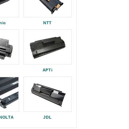
nic
NTT
APTi
INOLTA
JDL