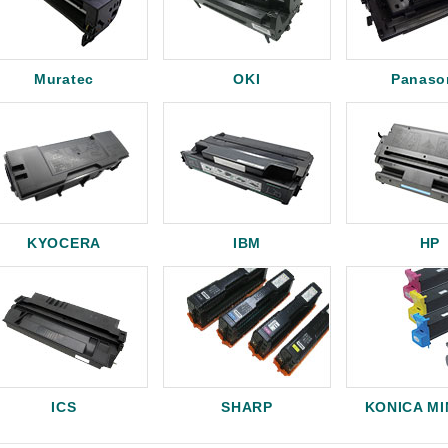
Muratec
OKI
Panaso
KYOCERA
IBM
HP
ICS
SHARP
KONICA M