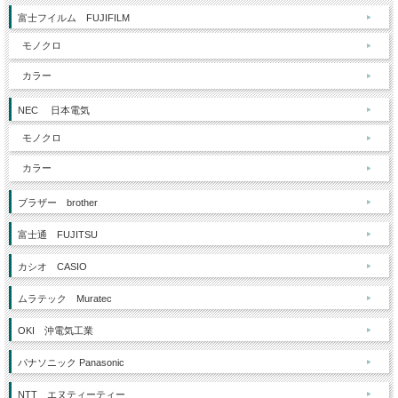
富士フイルム FUJIFILM
モノクロ
カラー
NEC 日本電気
モノクロ
カラー
ブラザー brother
富士通 FUJITSU
カシオ CASIO
ムラテック Muratec
OKI 沖電気工業
パナソニック Panasonic
NTT エヌティーティー