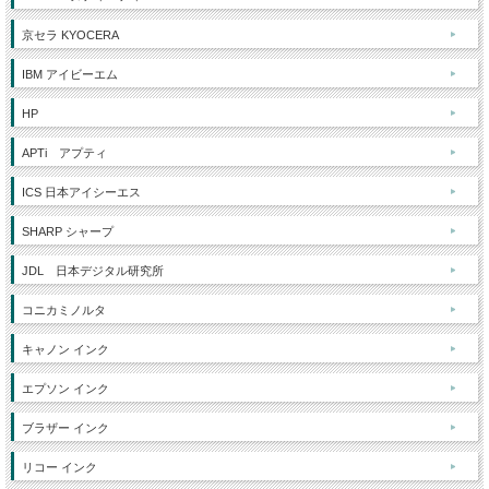
京セラ KYOCERA
IBM アイビーエム
HP
APTi アプティ
ICS 日本アイシーエス
SHARP シャープ
JDL 日本デジタル研究所
コニカミノルタ
キャノン インク
エプソン インク
ブラザー インク
リコー インク