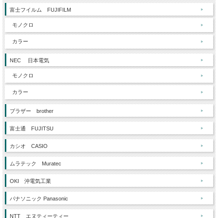
富士フイルム FUJIFILM
モノクロ
カラー
NEC 日本電気
モノクロ
カラー
ブラザー brother
富士通 FUJITSU
カシオ CASIO
ムラテック Muratec
OKI 沖電気工業
パナソニック Panasonic
NTT エヌティーティー