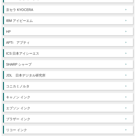
京セラ KYOCERA
IBM アイビーエム
HP
APTi アプティ
ICS 日本アイシーエス
SHARP シャープ
JDL 日本デジタル研究所
コニカミノルタ
キャノン インク
エプソン インク
ブラザー インク
リコー インク