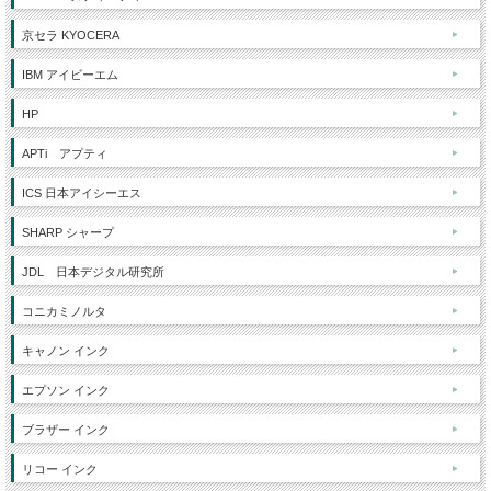
京セラ KYOCERA
IBM アイビーエム
HP
APTi アプティ
ICS 日本アイシーエス
SHARP シャープ
JDL 日本デジタル研究所
コニカミノルタ
キャノン インク
エプソン インク
ブラザー インク
リコー インク