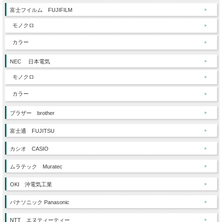
富士フイルム FUJIFILM
モノクロ
カラー
NEC 日本電気
モノクロ
カラー
ブラザー brother
富士通 FUJITSU
カシオ CASIO
ムラテック Muratec
OKI 沖電気工業
パナソニック Panasonic
NTT エヌティーティー