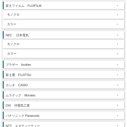
富士フイルム FUJIFILM
モノクロ
カラー
NEC 日本電気
モノクロ
カラー
ブラザー brother
富士通 FUJITSU
カシオ CASIO
ムラテック Muratec
OKI 沖電気工業
パナソニック Panasonic
NTT エヌティーティー