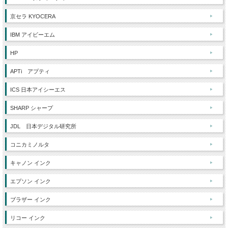
京セラ KYOCERA
IBM アイビーエム
HP
APTi アプティ
ICS 日本アイシーエス
SHARP シャープ
JDL 日本デジタル研究所
コニカミノルタ
キャノン インク
エプソン インク
ブラザー インク
リコー インク