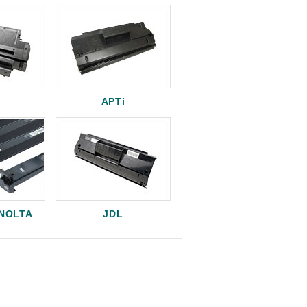
APTi
INOLTA
JDL