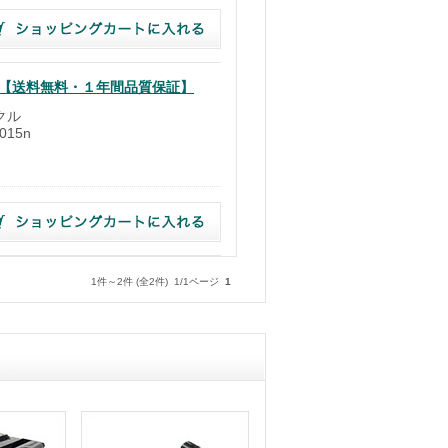
クル【送料無料・１年間品質保証】
クル
015n
）
1件～2件 (全2件) 1/1ページ
1