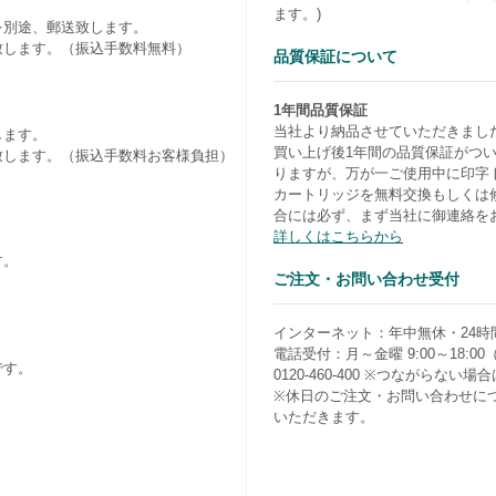
ます。)
を別途、郵送致します。
致します。（振込手数料無料）
品質保証について
1年間品質保証
当社より納品させていただきまし
します。
買い上げ後1年間の品質保証がつ
致します。（振込手数料お客様負担）
りますが、万が一ご使用中に印字
カートリッジを無料交換もしくは
合には必ず、まず当社に御連絡を
詳しくはこちらから
す。
ご注文・お問い合わせ受付
）
インターネット：年中無休・24時
電話受付：月～金曜 9:00～18:0
です。
0120-460-400 ※つながらない場合は0
※休日のご注文・お問い合わせに
いただきます。