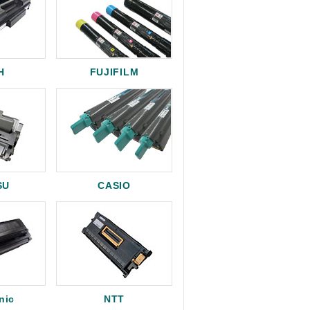
H
FUJIFILM
SU
CASIO
nic
NTT