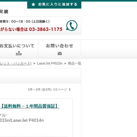
ーレット・パッカード)
>
LaserJet P4515n
>
商品一覧
1件～2件 (全2件) 1/1ページ
1
クル【送料無料・１年間品質保証】
クル
15n/LaserJet P4014n
）