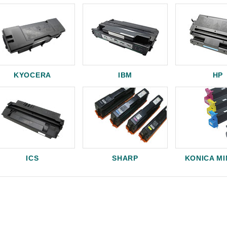
KYOCERA
IBM
HP
ICS
SHARP
KONICA M