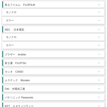
富士フイルム FUJIFILM
モノクロ
カラー
NEC 日本電気
モノクロ
カラー
ブラザー brother
富士通 FUJITSU
カシオ CASIO
ムラテック Muratec
OKI 沖電気工業
パナソニック Panasonic
NTT エヌティーティー