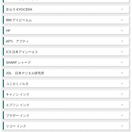
京セラ KYOCERA
IBM アイビーエム
HP
APTi アプティ
ICS 日本アイシーエス
SHARP シャープ
JDL 日本デジタル研究所
コニカミノルタ
キャノン インク
エプソン インク
ブラザー インク
リコー インク