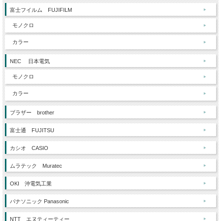
富士フイルム FUJIFILM
モノクロ
カラー
NEC 日本電気
モノクロ
カラー
ブラザー brother
富士通 FUJITSU
カシオ CASIO
ムラテック Muratec
OKI 沖電気工業
パナソニック Panasonic
NTT エヌティーティー