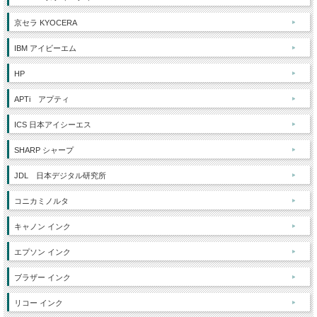
京セラ KYOCERA
IBM アイビーエム
HP
APTi アプティ
ICS 日本アイシーエス
SHARP シャープ
JDL 日本デジタル研究所
コニカミノルタ
キャノン インク
エプソン インク
ブラザー インク
リコー インク