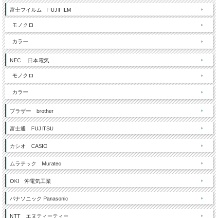
富士フイルム FUJIFILM
モノクロ
カラー
NEC 日本電気
モノクロ
カラー
ブラザー brother
富士通 FUJITSU
カシオ CASIO
ムラテック Muratec
OKI 沖電気工業
パナソニック Panasonic
NTT エヌティーティー