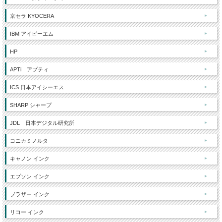
京セラ KYOCERA
IBM アイビーエム
HP
APTi アプティ
ICS 日本アイシーエス
SHARP シャープ
JDL 日本デジタル研究所
コニカミノルタ
キャノン インク
エプソン インク
ブラザー インク
リコー インク