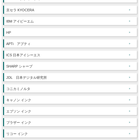
京セラ KYOCERA
IBM アイビーエム
HP
APTi アプティ
ICS 日本アイシーエス
SHARP シャープ
JDL 日本デジタル研究所
コニカミノルタ
キャノン インク
エプソン インク
ブラザー インク
リコー インク