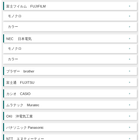
富士フイルム FUJIFILM
モノクロ
カラー
NEC 日本電気
モノクロ
カラー
ブラザー brother
富士通 FUJITSU
カシオ CASIO
ムラテック Muratec
OKI 沖電気工業
パナソニック Panasonic
NTT エヌティーティー