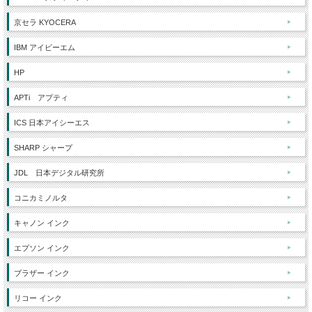
京セラ KYOCERA
IBM アイビーエム
HP
APTi アプティ
ICS 日本アイシーエス
SHARP シャープ
JDL 日本デジタル研究所
コニカミノルタ
キャノン インク
エプソン インク
ブラザー インク
リコー インク