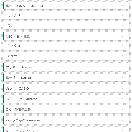
富士フイルム FUJIFILM
モノクロ
カラー
NEC 日本電気
モノクロ
カラー
ブラザー brother
富士通 FUJITSU
カシオ CASIO
ムラテック Muratec
OKI 沖電気工業
パナソニック Panasonic
NTT エヌティーティー