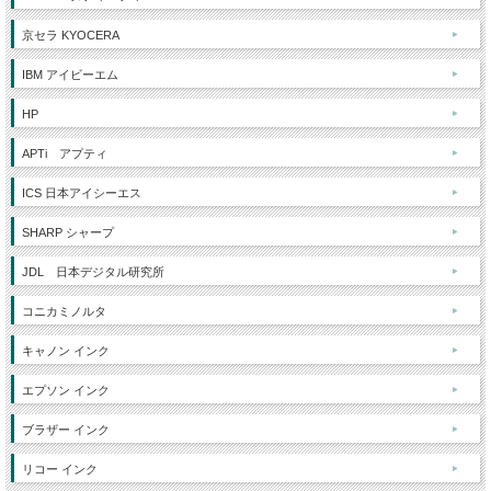
京セラ KYOCERA
IBM アイビーエム
HP
APTi アプティ
ICS 日本アイシーエス
SHARP シャープ
JDL 日本デジタル研究所
コニカミノルタ
キャノン インク
エプソン インク
ブラザー インク
リコー インク