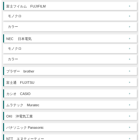
富士フイルム FUJIFILM
モノクロ
カラー
NEC 日本電気
モノクロ
カラー
ブラザー brother
富士通 FUJITSU
カシオ CASIO
ムラテック Muratec
OKI 沖電気工業
パナソニック Panasonic
NTT エヌティーティー