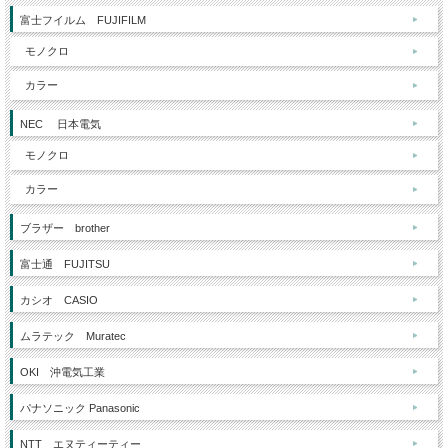
富士フイルム FUJIFILM
モノクロ
カラー
NEC 日本電気
モノクロ
カラー
ブラザー brother
富士通 FUJITSU
カシオ CASIO
ムラテック Muratec
OKI 沖電気工業
パナソニック Panasonic
NTT エヌティーティー