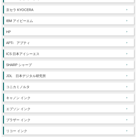
京セラ KYOCERA
IBM アイビーエム
HP
APTi アプティ
ICS 日本アイシーエス
SHARP シャープ
JDL 日本デジタル研究所
コニカミノルタ
キャノン インク
エプソン インク
ブラザー インク
リコー インク