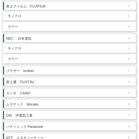
富士フイルム FUJIFILM
モノクロ
カラー
NEC 日本電気
モノクロ
カラー
ブラザー brother
富士通 FUJITSU
カシオ CASIO
ムラテック Muratec
OKI 沖電気工業
パナソニック Panasonic
NTT エヌティーティー