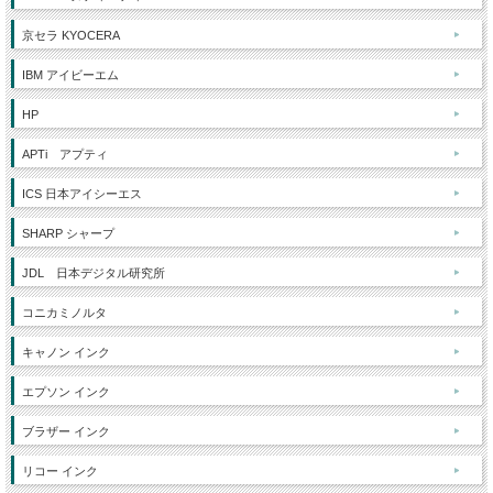
京セラ KYOCERA
IBM アイビーエム
HP
APTi アプティ
ICS 日本アイシーエス
SHARP シャープ
JDL 日本デジタル研究所
コニカミノルタ
キャノン インク
エプソン インク
ブラザー インク
リコー インク