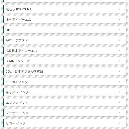
京セラ KYOCERA
IBM アイビーエム
HP
APTi アプティ
ICS 日本アイシーエス
SHARP シャープ
JDL 日本デジタル研究所
コニカミノルタ
キャノン インク
エプソン インク
ブラザー インク
リコー インク