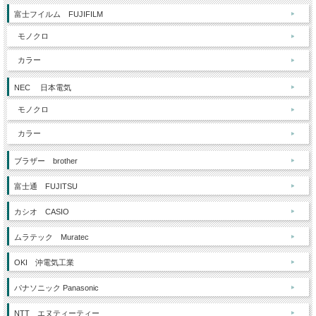
富士フイルム FUJIFILM
モノクロ
カラー
NEC 日本電気
モノクロ
カラー
ブラザー brother
富士通 FUJITSU
カシオ CASIO
ムラテック Muratec
OKI 沖電気工業
パナソニック Panasonic
NTT エヌティーティー