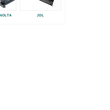
INOLTA
JDL