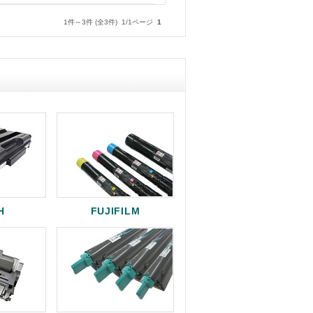
1件～3件 (全3件) 1/1ページ
1
H
FUJIFILM