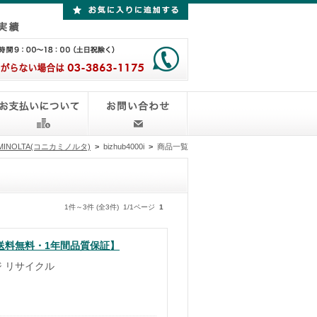
 MINOLTA(コニカミノルタ)
>
bizhub4000i
>
商品一覧
1件～3件 (全3件) 1/1ページ
1
【送料無料・1年間品質保証】
ジ リサイクル