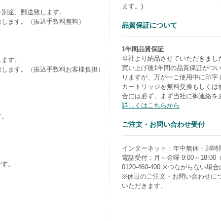
ます。)
を別途、郵送致します。
致します。（振込手数料無料）
品質保証について
1年間品質保証
当社より納品させていただきまし
します。
買い上げ後1年間の品質保証がつ
致します。（振込手数料お客様負担）
りますが、万が一ご使用中に印字
カートリッジを無料交換もしくは
合には必ず、まず当社に御連絡を
詳しくはこちらから
す。
ご注文・お問い合わせ受付
）
インターネット：年中無休・24時
電話受付：月～金曜 9:00～18:0
です。
0120-460-400 ※つながらない場合は0
※休日のご注文・お問い合わせに
いただきます。