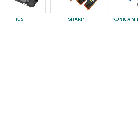
ICS
SHARP
KONICA M