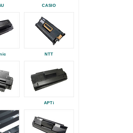
SU
CASIO
nic
NTT
APTi