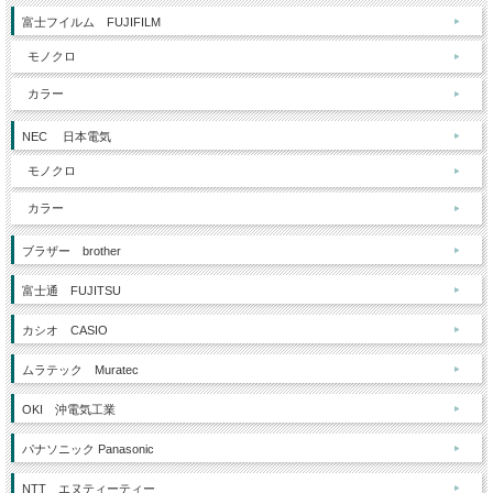
富士フイルム FUJIFILM
モノクロ
カラー
NEC 日本電気
モノクロ
カラー
ブラザー brother
富士通 FUJITSU
カシオ CASIO
ムラテック Muratec
OKI 沖電気工業
パナソニック Panasonic
NTT エヌティーティー