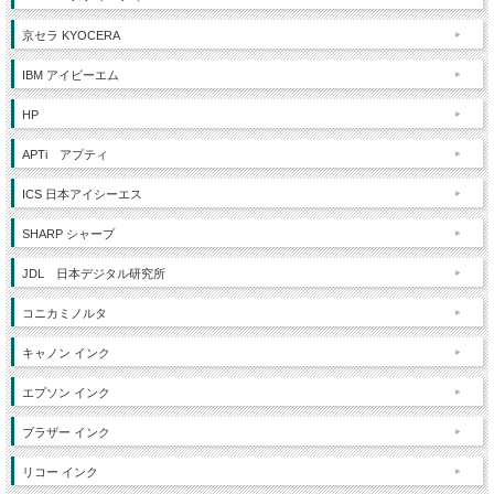
京セラ KYOCERA
IBM アイビーエム
HP
APTi アプティ
ICS 日本アイシーエス
SHARP シャープ
JDL 日本デジタル研究所
コニカミノルタ
キャノン インク
エプソン インク
ブラザー インク
リコー インク