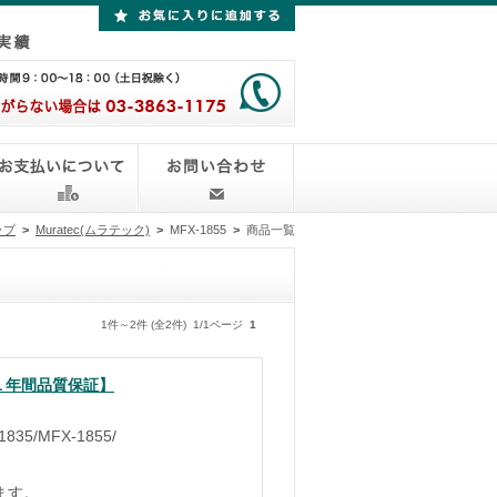
ップ
>
Muratec(ムラテック)
>
MFX-1855
>
商品一覧
1件～2件 (全2件) 1/1ページ
1
・１年間品質保証】
35/MFX-1855/
ます。