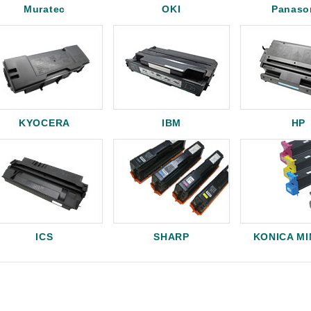
Muratec
OKI
Panaso
KYOCERA
IBM
HP
ICS
SHARP
KONICA M