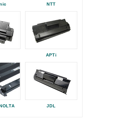
nic
NTT
APTi
INOLTA
JDL