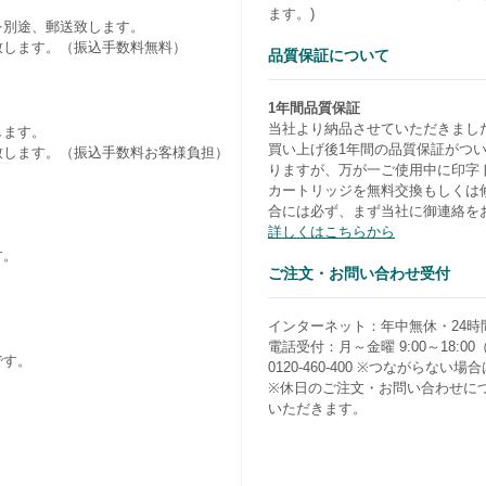
ます。)
を別途、郵送致します。
致します。（振込手数料無料）
品質保証について
1年間品質保証
当社より納品させていただきまし
します。
買い上げ後1年間の品質保証がつ
致します。（振込手数料お客様負担）
りますが、万が一ご使用中に印字
カートリッジを無料交換もしくは
合には必ず、まず当社に御連絡を
詳しくはこちらから
す。
ご注文・お問い合わせ受付
）
インターネット：年中無休・24時
電話受付：月～金曜 9:00～18:0
です。
0120-460-400 ※つながらない場合は0
※休日のご注文・お問い合わせに
いただきます。