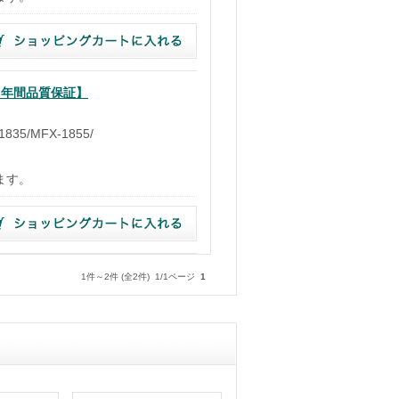
・１年間品質保証】
35/MFX-1855/
）
ます。
1件～2件 (全2件) 1/1ページ
1