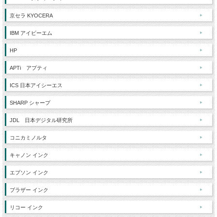
京セラ KYOCERA
IBM アイビーエム
HP
APTi アプティ
ICS 日本アイシーエス
SHARP シャープ
JDL 日本デジタル研究所
コニカミノルタ
キャノン インク
エプソン インク
ブラザー インク
リコー インク