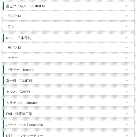
富士フイルム FUJIFILM
モノクロ
カラー
NEC 日本電気
モノクロ
カラー
ブラザー brother
富士通 FUJITSU
カシオ CASIO
ムラテック Muratec
OKI 沖電気工業
パナソニック Panasonic
NTT エヌティーティー