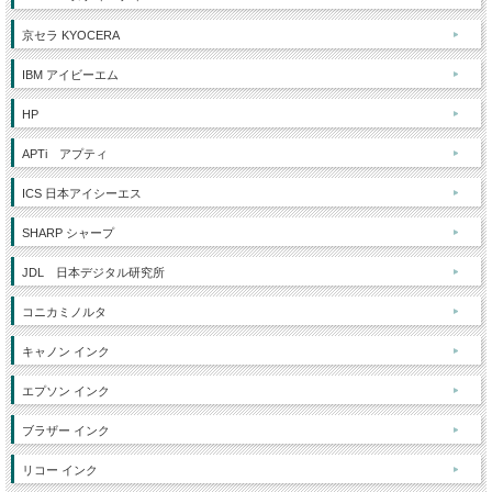
京セラ KYOCERA
IBM アイビーエム
HP
APTi アプティ
ICS 日本アイシーエス
SHARP シャープ
JDL 日本デジタル研究所
コニカミノルタ
キャノン インク
エプソン インク
ブラザー インク
リコー インク