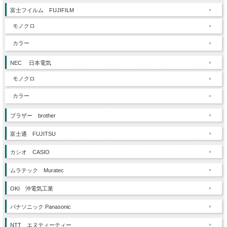
富士フイルム FUJIFILM
モノクロ
カラー
NEC 日本電気
モノクロ
カラー
ブラザー brother
富士通 FUJITSU
カシオ CASIO
ムラテック Muratec
OKI 沖電気工業
パナソニック Panasonic
NTT エヌティーティー