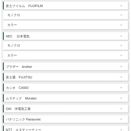
富士フイルム FUJIFILM
モノクロ
カラー
NEC 日本電気
モノクロ
カラー
ブラザー brother
富士通 FUJITSU
カシオ CASIO
ムラテック Muratec
OKI 沖電気工業
パナソニック Panasonic
NTT エヌティーティー