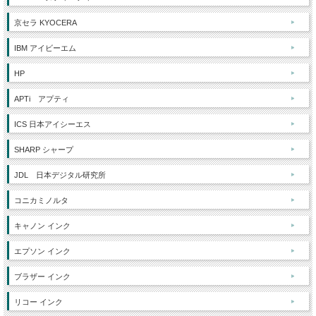
京セラ KYOCERA
IBM アイビーエム
HP
APTi アプティ
ICS 日本アイシーエス
SHARP シャープ
JDL 日本デジタル研究所
コニカミノルタ
キャノン インク
エプソン インク
ブラザー インク
リコー インク