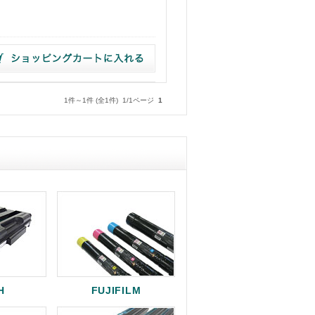
1件～1件 (全1件) 1/1ページ
1
H
FUJIFILM