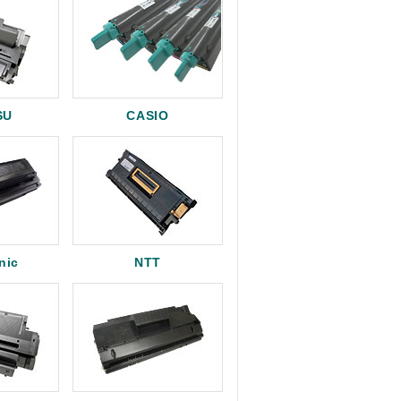
SU
CASIO
nic
NTT