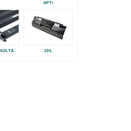
APTi
INOLTA
JDL