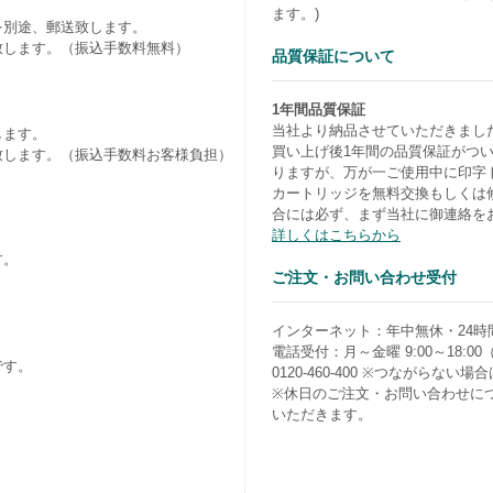
ます。)
を別途、郵送致します。
致します。（振込手数料無料）
品質保証について
1年間品質保証
当社より納品させていただきまし
します。
買い上げ後1年間の品質保証がつ
致します。（振込手数料お客様負担）
りますが、万が一ご使用中に印字
カートリッジを無料交換もしくは
合には必ず、まず当社に御連絡を
詳しくはこちらから
す。
ご注文・お問い合わせ受付
）
インターネット：年中無休・24時
電話受付：月～金曜 9:00～18:0
です。
0120-460-400 ※つながらない場合は0
※休日のご注文・お問い合わせに
いただきます。