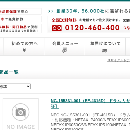
リサイクルトナ
NG-155361-001（EF-4615D） ド
証】
NEC NG-155361-001（EF-4615D） 
・対応機種：NEFAX IP4000/NEFAX IP6000/
NEFAX IP6050CS/NEFAX IP5100/NEFAX I
NEFAX IP6100CS