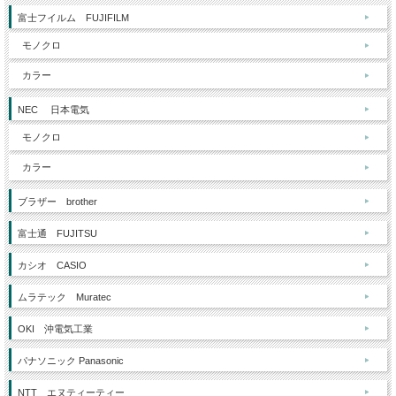
富士フイルム FUJIFILM
モノクロ
カラー
NEC 日本電気
モノクロ
カラー
ブラザー brother
富士通 FUJITSU
カシオ CASIO
ムラテック Muratec
OKI 沖電気工業
パナソニック Panasonic
NTT エヌティーティー