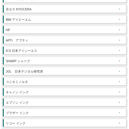
京セラ KYOCERA
IBM アイビーエム
HP
APTi アプティ
ICS 日本アイシーエス
SHARP シャープ
JDL 日本デジタル研究所
コニカミノルタ
キャノン インク
エプソン インク
ブラザー インク
リコー インク