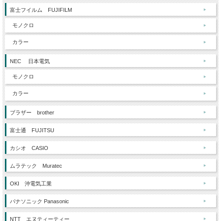
富士フイルム FUJIFILM
モノクロ
カラー
NEC 日本電気
モノクロ
カラー
ブラザー brother
富士通 FUJITSU
カシオ CASIO
ムラテック Muratec
OKI 沖電気工業
パナソニック Panasonic
NTT エヌティーティー