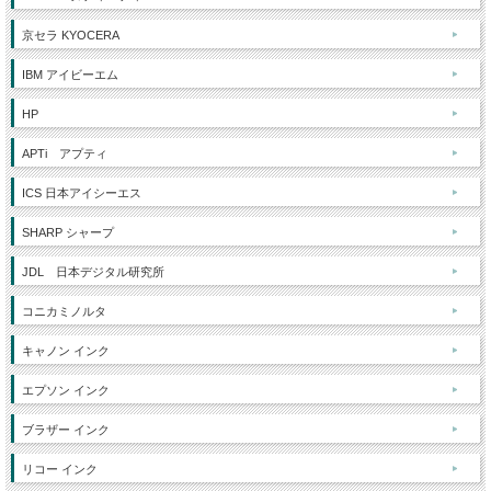
京セラ KYOCERA
IBM アイビーエム
HP
APTi アプティ
ICS 日本アイシーエス
SHARP シャープ
JDL 日本デジタル研究所
コニカミノルタ
キャノン インク
エプソン インク
ブラザー インク
リコー インク