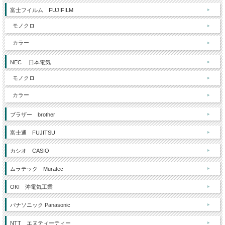
富士フイルム FUJIFILM
モノクロ
カラー
NEC 日本電気
モノクロ
カラー
ブラザー brother
富士通 FUJITSU
カシオ CASIO
ムラテック Muratec
OKI 沖電気工業
パナソニック Panasonic
NTT エヌティーティー