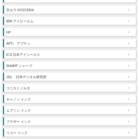
京セラ KYOCERA
IBM アイビーエム
HP
APTi アプティ
ICS 日本アイシーエス
SHARP シャープ
JDL 日本デジタル研究所
コニカミノルタ
キャノン インク
エプソン インク
ブラザー インク
リコー インク