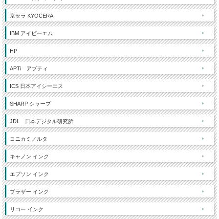
京セラ KYOCERA
IBM アイビーエム
HP
APTi アプティ
ICS 日本アイシーエス
SHARP シャープ
JDL 日本デジタル研究所
コニカミノルタ
キャノン インク
エプソン インク
ブラザー インク
リコー インク