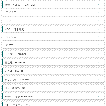
富士フイルム FUJIFILM
モノクロ
カラー
NEC 日本電気
モノクロ
カラー
ブラザー brother
富士通 FUJITSU
カシオ CASIO
ムラテック Muratec
OKI 沖電気工業
パナソニック Panasonic
NTT エヌティーティー