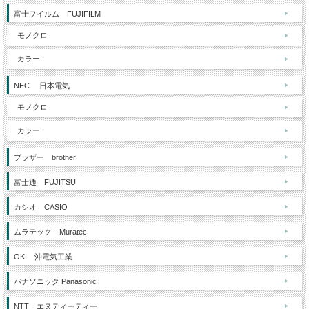
富士フイルム FUJIFILM
モノクロ
カラー
NEC 日本電気
モノクロ
カラー
ブラザー brother
富士通 FUJITSU
カシオ CASIO
ムラテック Muratec
OKI 沖電気工業
パナソニック Panasonic
NTT エヌティーティー