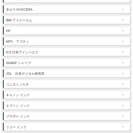
京セラ KYOCERA
IBM アイビーエム
HP
APTi アプティ
ICS 日本アイシーエス
SHARP シャープ
JDL 日本デジタル研究所
コニカミノルタ
キャノン インク
エプソン インク
ブラザー インク
リコー インク