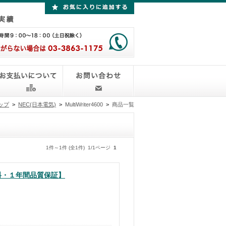
ップ
>
NEC(日本電気)
>
MultiWriter4600
>
商品一覧
1件～1件 (全1件) 1/1ページ
1
料無料・１年間品質保証】
）