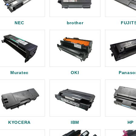
NEC
brother
FUJIT
Muratec
OKI
Panaso
KYOCERA
IBM
HP