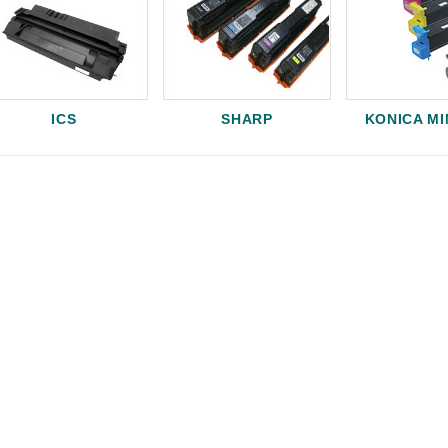
ICS
SHARP
KONICA M