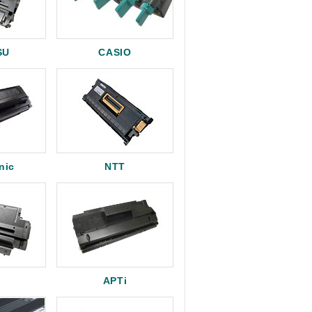
SU
CASIO
nic
NTT
APTi