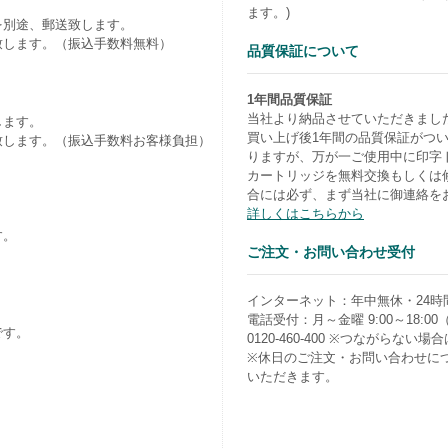
ます。)
を別途、郵送致します。
致します。（振込手数料無料）
品質保証について
1年間品質保証
当社より納品させていただきまし
します。
買い上げ後1年間の品質保証がつ
致します。（振込手数料お客様負担）
りますが、万が一ご使用中に印字
カートリッジを無料交換もしくは
合には必ず、まず当社に御連絡を
詳しくはこちらから
す。
ご注文・お問い合わせ受付
）
インターネット：年中無休・24時
電話受付：月～金曜 9:00～18:0
です。
0120-460-400 ※つながらない場合は0
※休日のご注文・お問い合わせに
いただきます。