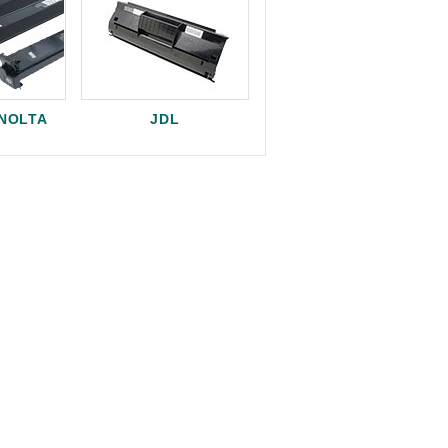
INOLTA
JDL