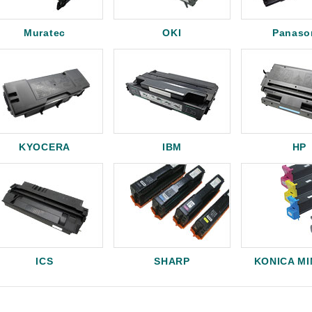
Muratec
OKI
Panaso
KYOCERA
IBM
HP
ICS
SHARP
KONICA M