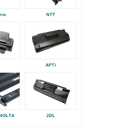
nic
NTT
APTi
INOLTA
JDL