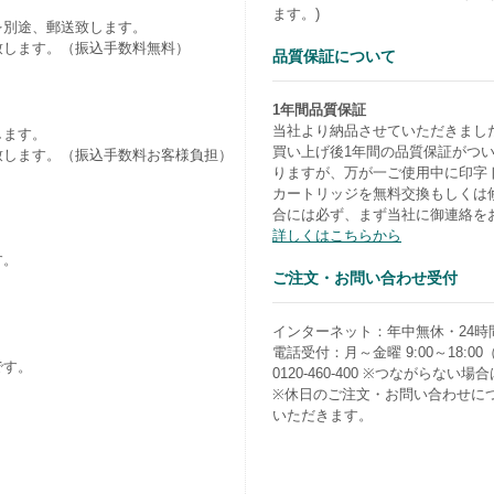
ます。)
を別途、郵送致します。
致します。（振込手数料無料）
品質保証について
1年間品質保証
当社より納品させていただきまし
します。
買い上げ後1年間の品質保証がつ
致します。（振込手数料お客様負担）
りますが、万が一ご使用中に印字
カートリッジを無料交換もしくは
合には必ず、まず当社に御連絡を
詳しくはこちらから
す。
ご注文・お問い合わせ受付
）
インターネット：年中無休・24時
電話受付：月～金曜 9:00～18:0
です。
0120-460-400 ※つながらない場合は0
※休日のご注文・お問い合わせに
いただきます。