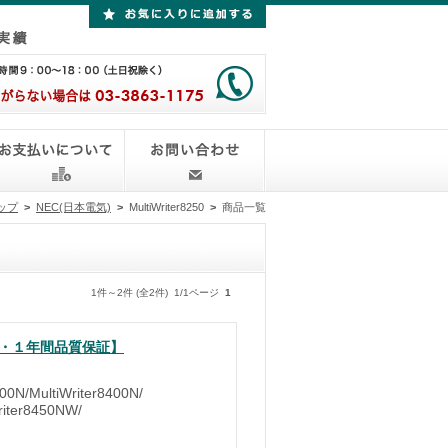
ップ
>
NEC(日本電気)
>
MultiWriter8250
>
商品一覧
1件～2件 (全2件) 1/1ページ
1
無料・１年間品質保証】
0N/MultiWriter8400N/
Writer8450NW/