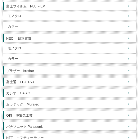
富士フイルム FUJIFILM
モノクロ
カラー
NEC 日本電気
モノクロ
カラー
ブラザー brother
富士通 FUJITSU
カシオ CASIO
ムラテック Muratec
OKI 沖電気工業
パナソニック Panasonic
NTT エヌティーティー