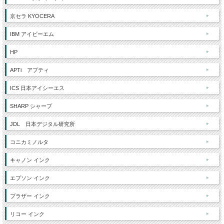
京セラ KYOCERA
IBM アイビーエム
HP
APTi アプティ
ICS 日本アイシーエス
SHARP シャープ
JDL 日本デジタル研究所
コニカミノルタ
キャノン インク
エプソン インク
ブラザー インク
リコー インク