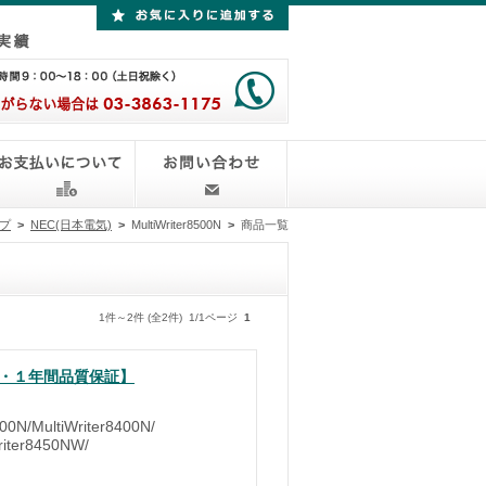
プ
>
NEC(日本電気)
>
MultiWriter8500N
>
商品一覧
1件～2件 (全2件) 1/1ページ
1
無料・１年間品質保証】
0N/MultiWriter8400N/
Writer8450NW/