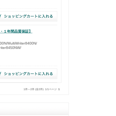
無料・１年間品質保証】
0N/MultiWriter8400N/
Writer8450NW/
1件～2件 (全2件) 1/1ページ
1