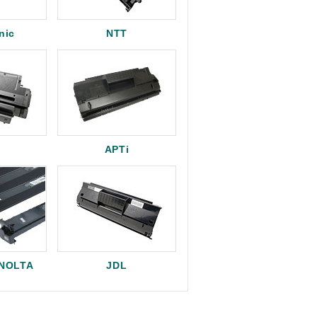
nic
NTT
APTi
INOLTA
JDL