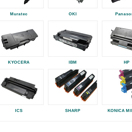
Muratec
OKI
Panaso
KYOCERA
IBM
HP
ICS
SHARP
KONICA M