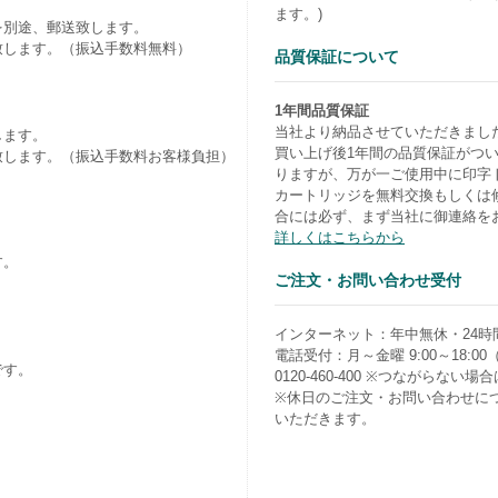
ます。)
を別途、郵送致します。
致します。（振込手数料無料）
品質保証について
1年間品質保証
当社より納品させていただきまし
します。
買い上げ後1年間の品質保証がつ
致します。（振込手数料お客様負担）
りますが、万が一ご使用中に印字
カートリッジを無料交換もしくは
合には必ず、まず当社に御連絡を
詳しくはこちらから
す。
ご注文・お問い合わせ受付
）
インターネット：年中無休・24時
電話受付：月～金曜 9:00～18:0
です。
0120-460-400 ※つながらない場合は0
※休日のご注文・お問い合わせに
いただきます。