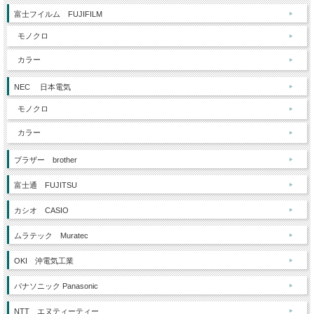
富士フイルム FUJIFILM
モノクロ
カラー
NEC 日本電気
モノクロ
カラー
ブラザー brother
富士通 FUJITSU
カシオ CASIO
ムラテック Muratec
OKI 沖電気工業
パナソニック Panasonic
NTT エヌティーティー