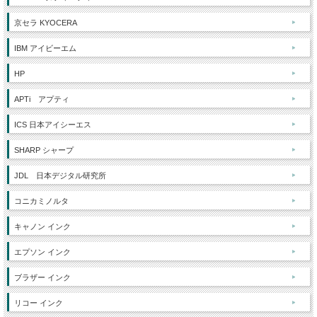
京セラ KYOCERA
IBM アイビーエム
HP
APTi アプティ
ICS 日本アイシーエス
SHARP シャープ
JDL 日本デジタル研究所
コニカミノルタ
キャノン インク
エプソン インク
ブラザー インク
リコー インク