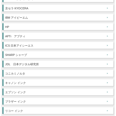
京セラ KYOCERA
IBM アイビーエム
HP
APTi アプティ
ICS 日本アイシーエス
SHARP シャープ
JDL 日本デジタル研究所
コニカミノルタ
キャノン インク
エプソン インク
ブラザー インク
リコー インク