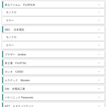
富士フイルム FUJIFILM
モノクロ
カラー
NEC 日本電気
モノクロ
カラー
ブラザー brother
富士通 FUJITSU
カシオ CASIO
ムラテック Muratec
OKI 沖電気工業
パナソニック Panasonic
NTT エヌティーティー