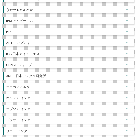
京セラ KYOCERA
IBM アイビーエム
HP
APTi アプティ
ICS 日本アイシーエス
SHARP シャープ
JDL 日本デジタル研究所
コニカミノルタ
キャノン インク
エプソン インク
ブラザー インク
リコー インク