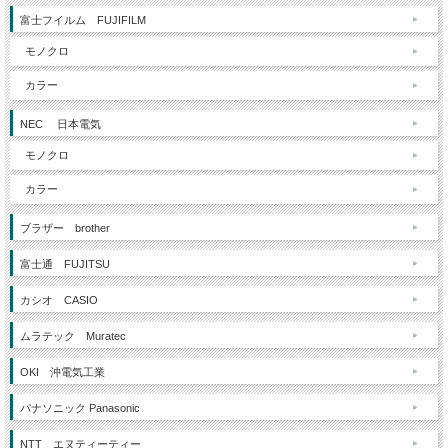
富士フイルム FUJIFILM
モノクロ
カラー
NEC 日本電気
モノクロ
カラー
ブラザー brother
富士通 FUJITSU
カシオ CASIO
ムラテック Muratec
OKI 沖電気工業
パナソニック Panasonic
NTT エヌティーティー