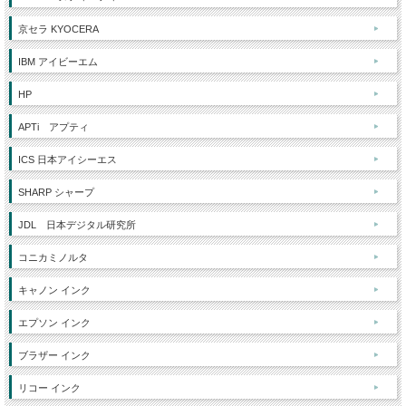
京セラ KYOCERA
IBM アイビーエム
HP
APTi アプティ
ICS 日本アイシーエス
SHARP シャープ
JDL 日本デジタル研究所
コニカミノルタ
キャノン インク
エプソン インク
ブラザー インク
リコー インク