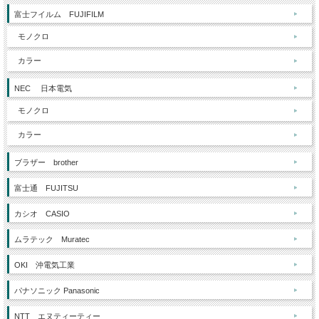
富士フイルム FUJIFILM
モノクロ
カラー
NEC 日本電気
モノクロ
カラー
ブラザー brother
富士通 FUJITSU
カシオ CASIO
ムラテック Muratec
OKI 沖電気工業
パナソニック Panasonic
NTT エヌティーティー