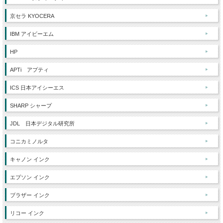
京セラ KYOCERA
IBM アイビーエム
HP
APTi アプティ
ICS 日本アイシーエス
SHARP シャープ
JDL 日本デジタル研究所
コニカミノルタ
キャノン インク
エプソン インク
ブラザー インク
リコー インク