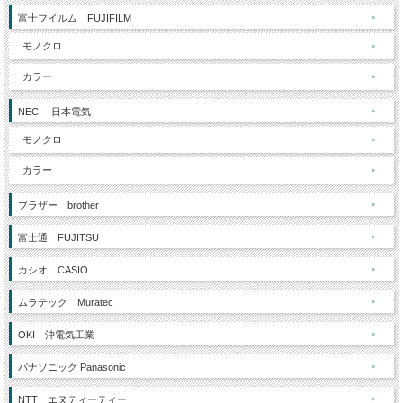
富士フイルム FUJIFILM
モノクロ
カラー
NEC 日本電気
モノクロ
カラー
ブラザー brother
富士通 FUJITSU
カシオ CASIO
ムラテック Muratec
OKI 沖電気工業
パナソニック Panasonic
NTT エヌティーティー