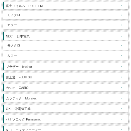
富士フイルム FUJIFILM
モノクロ
カラー
NEC 日本電気
モノクロ
カラー
ブラザー brother
富士通 FUJITSU
カシオ CASIO
ムラテック Muratec
OKI 沖電気工業
パナソニック Panasonic
NTT エヌティーティー