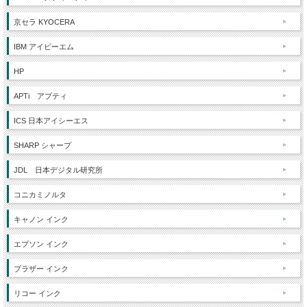
京セラ KYOCERA
IBM アイビーエム
HP
APTi アプティ
ICS 日本アイシーエス
SHARP シャープ
JDL 日本デジタル研究所
コニカミノルタ
キャノン インク
エプソン インク
ブラザー インク
リコー インク