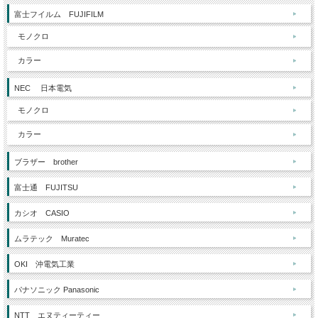
富士フイルム FUJIFILM
モノクロ
カラー
NEC 日本電気
モノクロ
カラー
ブラザー brother
富士通 FUJITSU
カシオ CASIO
ムラテック Muratec
OKI 沖電気工業
パナソニック Panasonic
NTT エヌティーティー