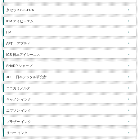
京セラ KYOCERA
IBM アイビーエム
HP
APTi アプティ
ICS 日本アイシーエス
SHARP シャープ
JDL 日本デジタル研究所
コニカミノルタ
キャノン インク
エプソン インク
ブラザー インク
リコー インク