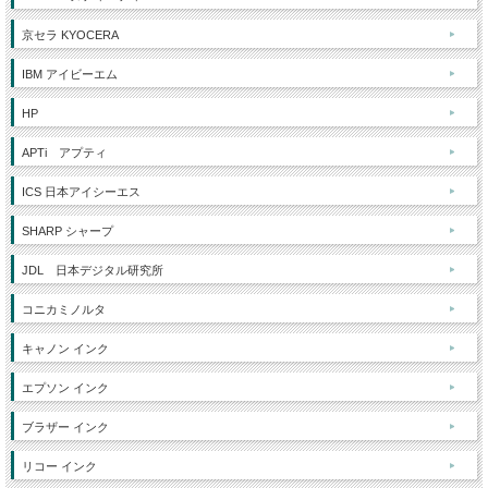
京セラ KYOCERA
IBM アイビーエム
HP
APTi アプティ
ICS 日本アイシーエス
SHARP シャープ
JDL 日本デジタル研究所
コニカミノルタ
キャノン インク
エプソン インク
ブラザー インク
リコー インク