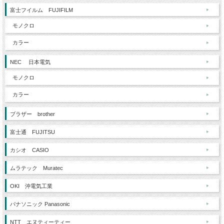
富士フイルム FUJIFILM
モノクロ
カラー
NEC 日本電気
モノクロ
カラー
ブラザー brother
富士通 FUJITSU
カシオ CASIO
ムラテック Muratec
OKI 沖電気工業
パナソニック Panasonic
NTT エヌティーティー