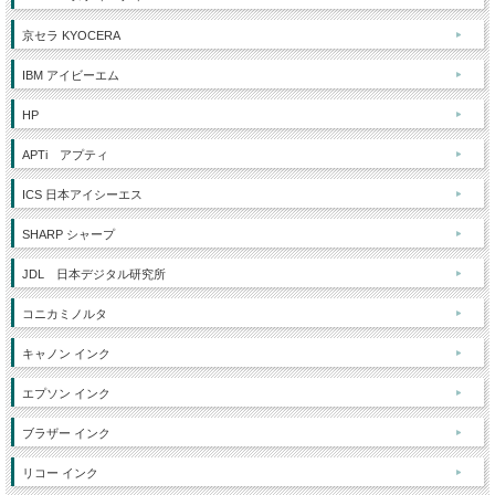
京セラ KYOCERA
IBM アイビーエム
HP
APTi アプティ
ICS 日本アイシーエス
SHARP シャープ
JDL 日本デジタル研究所
コニカミノルタ
キャノン インク
エプソン インク
ブラザー インク
リコー インク