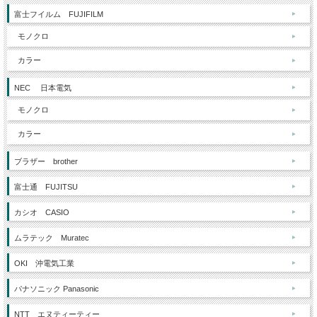
富士フイルム FUJIFILM
モノクロ
カラー
NEC 日本電気
モノクロ
カラー
ブラザー brother
富士通 FUJITSU
カシオ CASIO
ムラテック Muratec
OKI 沖電気工業
パナソニック Panasonic
NTT エヌティーティー