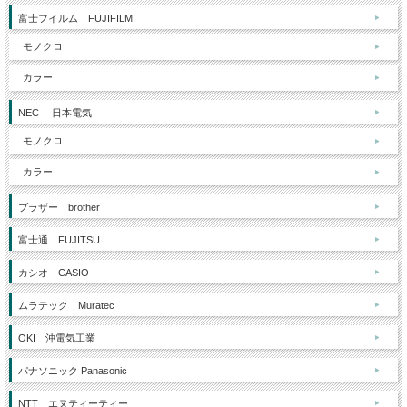
富士フイルム FUJIFILM
モノクロ
カラー
NEC 日本電気
モノクロ
カラー
ブラザー brother
富士通 FUJITSU
カシオ CASIO
ムラテック Muratec
OKI 沖電気工業
パナソニック Panasonic
NTT エヌティーティー