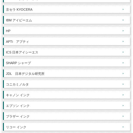
京セラ KYOCERA
IBM アイビーエム
HP
APTi アプティ
ICS 日本アイシーエス
SHARP シャープ
JDL 日本デジタル研究所
コニカミノルタ
キャノン インク
エプソン インク
ブラザー インク
リコー インク