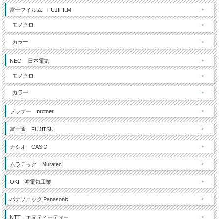
富士フイルム FUJIFILM
モノクロ
カラー
NEC 日本電気
モノクロ
カラー
ブラザー brother
富士通 FUJITSU
カシオ CASIO
ムラテック Muratec
OKI 沖電気工業
パナソニック Panasonic
NTT エヌティーティー