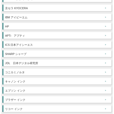
京セラ KYOCERA
IBM アイビーエム
HP
APTi アプティ
ICS 日本アイシーエス
SHARP シャープ
JDL 日本デジタル研究所
コニカミノルタ
キャノン インク
エプソン インク
ブラザー インク
リコー インク