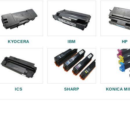
KYOCERA
IBM
HP
ICS
SHARP
KONICA M