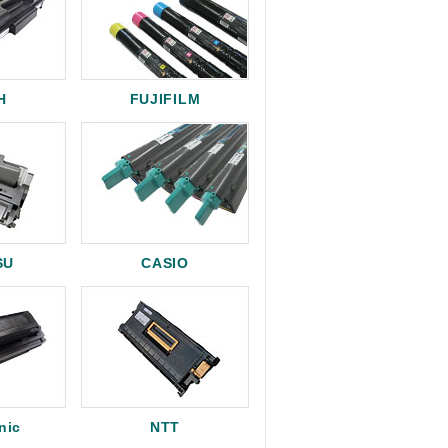
H
FUJIFILM
SU
CASIO
nic
NTT