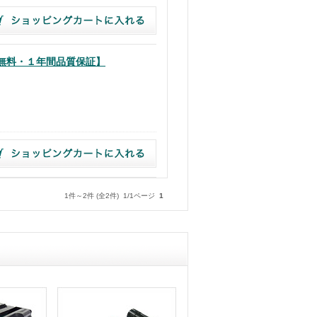
【送料無料・１年間品質保証】
1件～2件 (全2件) 1/1ページ
1