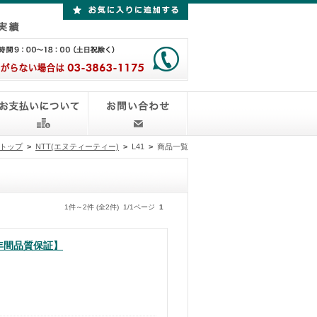
トップ
>
NTT(エヌティーティー)
>
L41
>
商品一覧
1件～2件 (全2件) 1/1ページ
1
１年間品質保証】