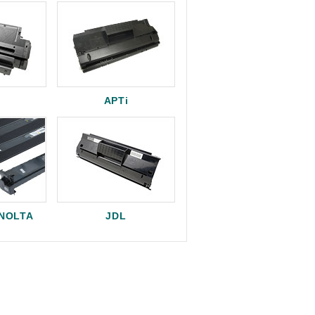
APTi
INOLTA
JDL