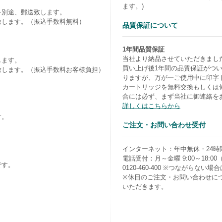
ます。)
を別途、郵送致します。
致します。（振込手数料無料）
品質保証について
1年間品質保証
当社より納品させていただきまし
します。
買い上げ後1年間の品質保証がつ
致します。（振込手数料お客様負担）
りますが、万が一ご使用中に印字
カートリッジを無料交換もしくは
合には必ず、まず当社に御連絡を
詳しくはこちらから
す。
ご注文・お問い合わせ受付
）
インターネット：年中無休・24時
電話受付：月～金曜 9:00～18:0
です。
0120-460-400 ※つながらない場合は0
※休日のご注文・お問い合わせに
いただきます。