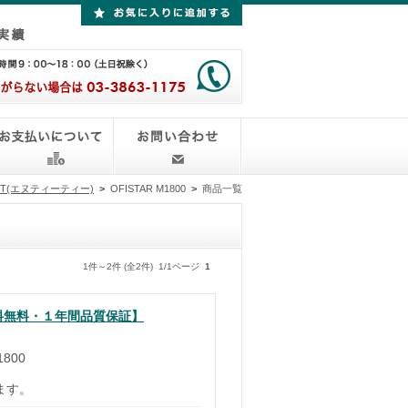
TT(エヌティーティー)
>
OFISTAR M1800
>
商品一覧
1件～2件 (全2件) 1/1ページ
1
 【送料無料・１年間品質保証】
1800
ます。