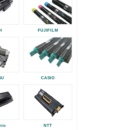
H
FUJIFILM
SU
CASIO
nic
NTT