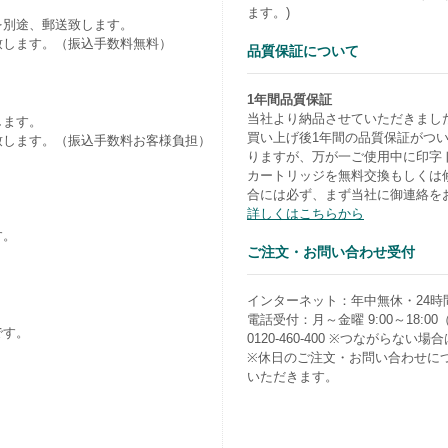
ます。)
を別途、郵送致します。
致します。（振込手数料無料）
品質保証について
1年間品質保証
当社より納品させていただきまし
します。
買い上げ後1年間の品質保証がつ
致します。（振込手数料お客様負担）
りますが、万が一ご使用中に印字
カートリッジを無料交換もしくは
合には必ず、まず当社に御連絡を
詳しくはこちらから
す。
ご注文・お問い合わせ受付
）
インターネット：年中無休・24時
電話受付：月～金曜 9:00～18:0
です。
0120-460-400 ※つながらない場合は0
※休日のご注文・お問い合わせに
いただきます。