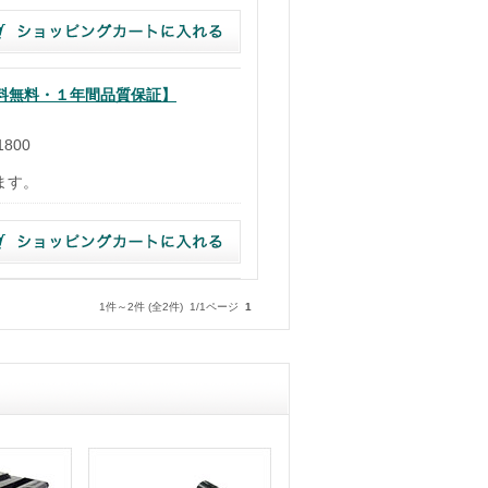
 【送料無料・１年間品質保証】
1800
）
ます。
1件～2件 (全2件) 1/1ページ
1