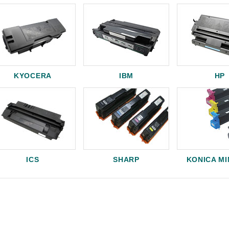
KYOCERA
IBM
HP
ICS
SHARP
KONICA M