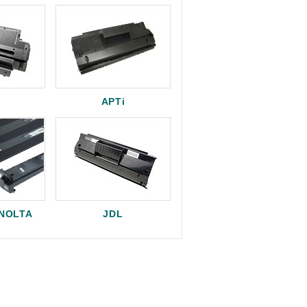
APTi
INOLTA
JDL