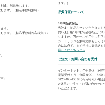
ます。)
を別途、郵送致します。
致します。（振込手数料無料）
品質保証について
1年間品質保証
当社より納品させていただきまし
します。
買い上げ後1年間の品質保証がつ
致します。（振込手数料お客様負担）
りますが、万が一ご使用中に印字
カートリッジを無料交換もしくは
合には必ず、まず当社に御連絡を
詳しくはこちらから
す。
ご注文・お問い合わせ受付
）
インターネット：年中無休・24時
電話受付：月～金曜 9:00～18:0
です。
0120-460-400 ※つながらない場合は0
※休日のご注文・お問い合わせに
いただきます。