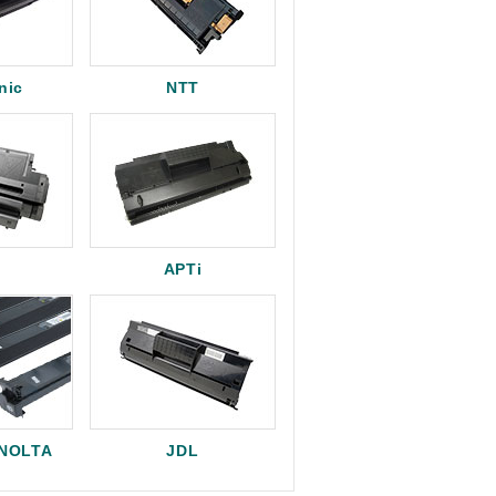
nic
NTT
APTi
INOLTA
JDL