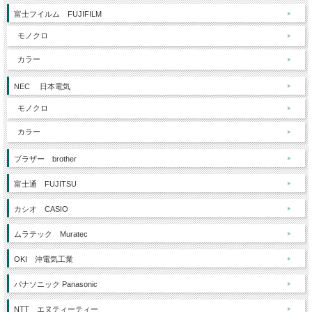
富士フイルム FUJIFILM
モノクロ
カラー
NEC 日本電気
モノクロ
カラー
ブラザー brother
富士通 FUJITSU
カシオ CASIO
ムラテック Muratec
OKI 沖電気工業
パナソニック Panasonic
NTT エヌティーティー