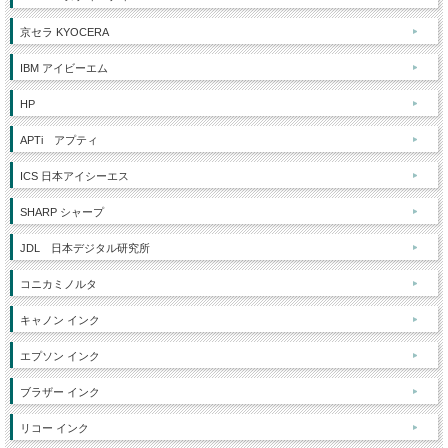
京セラ KYOCERA
IBM アイビーエム
HP
APTi アプティ
ICS 日本アイシーエス
SHARP シャープ
JDL 日本デジタル研究所
コニカミノルタ
キャノン インク
エプソン インク
ブラザー インク
リコー インク