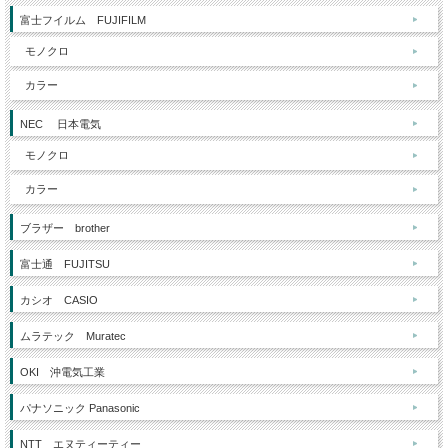
富士フイルム FUJIFILM
モノクロ
カラー
NEC 日本電気
モノクロ
カラー
ブラザー brother
富士通 FUJITSU
カシオ CASIO
ムラテック Muratec
OKI 沖電気工業
パナソニック Panasonic
NTT エヌティーティー