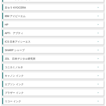
京セラ KYOCERA
IBM アイビーエム
HP
APTi アプティ
ICS 日本アイシーエス
SHARP シャープ
JDL 日本デジタル研究所
コニカミノルタ
キャノン インク
エプソン インク
ブラザー インク
リコー インク