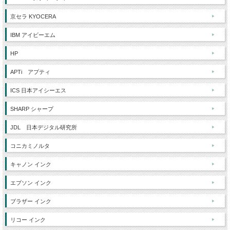
京セラ KYOCERA
IBM アイビーエム
HP
APTi アプティ
ICS 日本アイシーエス
SHARP シャープ
JDL 日本デジタル研究所
コニカミノルタ
キャノン インク
エプソン インク
ブラザー インク
リコー インク