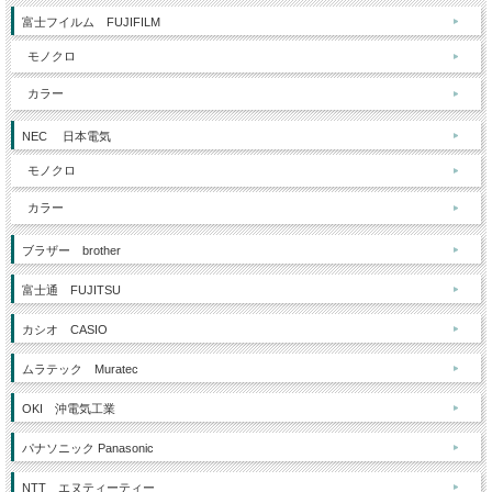
富士フイルム FUJIFILM
モノクロ
カラー
NEC 日本電気
モノクロ
カラー
ブラザー brother
富士通 FUJITSU
カシオ CASIO
ムラテック Muratec
OKI 沖電気工業
パナソニック Panasonic
NTT エヌティーティー